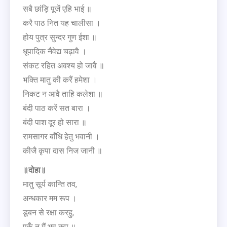
सबै छांड़ि पूजें एहि भाई ॥
करै पाठ नित यह चालीसा ।
होय पुत्र सुन्दर गुण ईशा ॥
धूपादिक नैवेद्य चढ़ावै ।
संकट रहित अवश्य हो जावै ॥
भक्ति मातु की करैं हमेशा ।
निकट न आवै ताहि कलेशा ॥
बंदी पाठ करें सत बारा ।
बंदी पाश दूर हो सारा ॥
रामसागर बाँधि हेतु भवानी ।
कीजै कृपा दास निज जानी ॥
॥दोहा॥
मातु सूर्य कान्ति तव,
अन्धकार मम रूप ।
डूबन से रक्षा करहु,
परूँ न मैं भव कूप ॥