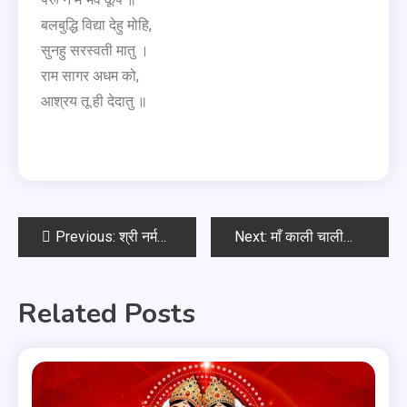
बलबुद्धि विद्या देहु मोहि,
सुनहु सरस्वती मातु ।
राम सागर अधम को,
आश्रय तू ही देदातु ॥
Previous:
श्री नर्मदा चालीसा
Next:
माँ काली चालीसा
Related Posts