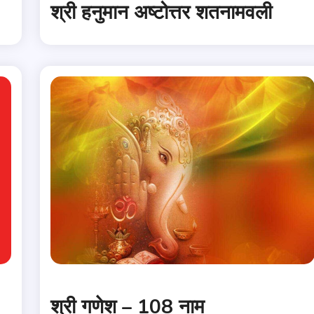
श्री हनुमान अष्टोत्तर शतनामवली
श्री गणेश – 108 नाम