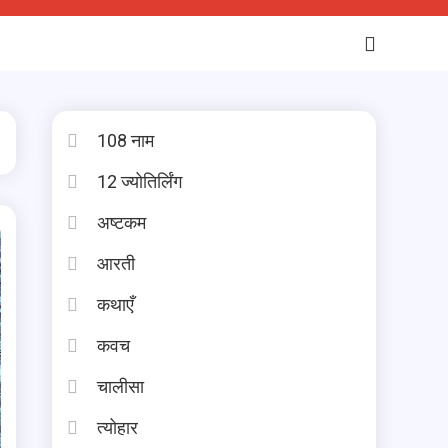
108 नाम
12 ज्योतिर्लिंग
अष्टकम
आरती
कथाएँ
कवच
चालीसा
त्योहार