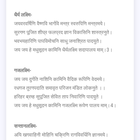
धैर्य लक्ष्मि-
जयवरवर्षिणि वैष्णवि भार्गवि मन्त्र स्वरुपिणि मन्त्रमये।
सुरगण पूजित शीघ्र फलप्रद ज्ञान विकासिनि शास्त्रनुते।
भवभयहारिणि पापविमोचनि साधु जनाश्रित पादयुते।
जय जय हे मधुसूदन कामिनि धैर्यलक्ष्मि सदापालय माम्।3।
गजलक्ष्मि-
जय जय दुर्गति नाशिनि कामिनि वैदिक रूपिणि वेदमये।
रधगज तुरगपदाति समावृत परिजन मंडित लोकनुते ।।
हरिहर ब्रम्ह सुपूजित सेवित ताप निवारिणि पादयुते ।
जय जय हे मधुसूदन कामिनि गजलक्ष्मि रूपेण पालय माम्।4।
सन्तानलक्ष्मि-
अयि खगवाहिनी मोहिनि चक्रिणि रागविवर्धिनि ज्ञानमये।