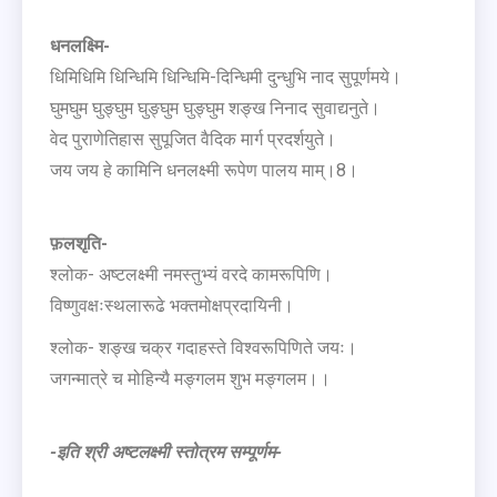
धनलक्ष्मि-
धिमिधिमि धिन्धिमि धिन्धिमि-दिन्धिमी दुन्धुभि नाद सुपूर्णमये।
घुमघुम घुङ्घुम घुङ्घुम घुङ्घुम शङ्ख निनाद सुवाद्यनुते।
वेद पुराणेतिहास सुपूजित वैदिक मार्ग प्रदर्शयुते।
जय जय हे कामिनि धनलक्ष्मी रूपेण पालय माम्।8।
फ़लशृति-
श्लोक- अष्टलक्ष्मी नमस्तुभ्यं वरदे कामरूपिणि।
विष्णुवक्षःस्थलारूढे भक्तमोक्षप्रदायिनी।
श्लोक- शङ्ख चक्र गदाहस्ते विश्वरूपिणिते जयः।
जगन्मात्रे च मोहिन्यै मङ्गलम शुभ मङ्गलम।।
-इति श्री अष्टलक्ष्मी स्तोत्रम सम्पूर्णम-