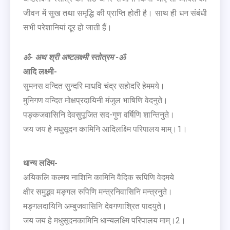
जीवन में सुख तथा समृद्धि की प्राप्ति होती है। साथ ही धन संबंधी
सभी परेशानियां दूर हो जाती हैं।
ॐ- अथ श्री अष्टलक्ष्मी स्तोत्रम -ॐ
आदि लक्ष्मी-
सुमनस वन्दित सुन्दरि माधवि चंद्र सहोदरि हेममये।
मुनिगण वन्दित मोक्षप्रदायिनी मंजुल भाषिणि वेदनुते।
पङ्कजवासिनि देवसुपूजित सद-गुण वर्षिणि शान्तिनुते।
जय जय हे मधुसूदन कामिनि आदिलक्ष्मि परिपालय माम्।1।
धान्य लक्ष्मि-
अयिकलि कल्मष नाशिनि कामिनि वैदिक रूपिणि वेदमये
क्षीर समुद्भव मङ्गल रुपिणि मन्त्रनिवासिनि मन्त्रनुते।
मङ्गलदायिनि अम्बुजवासिनि देवगणाश्रित पादयुते।
जय जय हे मधुसूदनकामिनि धान्यलक्ष्मि परिपालय माम्।2।