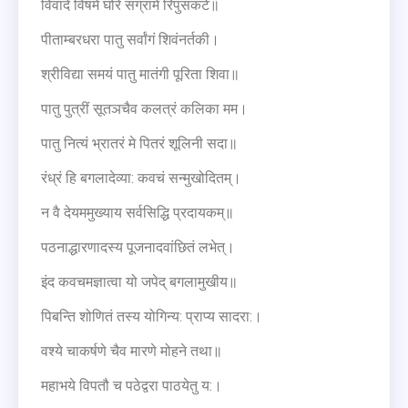
विवादे विषमे घोरे संग्रामे रिपुसंकटे॥
पीताम्बरधरा पातु सर्वांगं शिवंनर्तकी।
श्रीविद्या समयं पातु मातंगी पूरिता शिवा॥
पातु पुत्रीं सूतञचैव कलत्रं कलिका मम।
पातु नित्यं भ्रातरं मे पितरं शूलिनी सदा॥
रंध्रं हि बगलादेव्या: कवचं सन्मुखोदितम्।
न वै देयममुख्याय सर्वसिद्धि प्रदायकम्॥
पठनाद्धारणादस्य पूजनादवांछितं लभेत्।
इंद कवचमज्ञात्वा यो जपेद् बगलामुखीय॥
पिबन्ति शोणितं तस्य योगिन्य: प्राप्य सादरा:।
वश्ये चाकर्षणे चैव मारणे मोहने तथा॥
महाभये विपतौ च पठेद्वरा पाठयेतु य:।