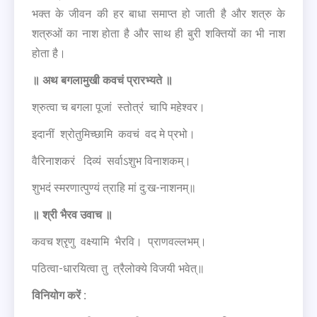
भक्त के जीवन की हर बाधा समाप्त हो जाती है और शत्रु के
शत्रुओं का नाश होता है और साथ ही बुरी शक्तियों का भी नाश
होता है।
॥ अथ बगलामुखी कवचं प्रारभ्यते ॥
श्रुत्वा च बगला पूजां स्तोत्रं चापि महेश्वर।
इदानीं श्रोतुमिच्छामि कवचं वद मे प्रभो।
वैरिनाशकरं दिव्यं सर्वाऽशुभ विनाशकम्।
शुभदं स्मरणात्पुण्यं त्राहि मां दु:ख-नाशनम्॥
॥ श्री भैरव उवाच ॥
कवच श्रृणु वक्ष्यामि भैरवि। प्राणवल्लभम्।
पठित्वा-धारयित्वा तु त्रैलोक्ये विजयी भवेत्॥
विनियोग करें :