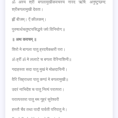
ॐ अस्य श्री बगलामुखीकवचस्य नारद ऋषि: अनुष्टुप्छन्द:
श्रीबगलामुखी देवता।
ह्लीं बीजम्। ऐं कीलकम्।
पुरुषार्थचतुष्टयसिद्धये जपे विनियोग:॥
॥ अथ कवचम् ॥
शिरो मे बागला पातु ह्रदयैकक्षरी परा।
ॐ ह्रीं ॐ मे ललाटे च बगला वैरिनाशिनी॥
गदाहस्ता सदा पातु मुखं मे मोक्षदायिनी।
वैरि जिह्राधरा पातु कण्ठं मे बगलामुखी॥
उदरं नाभिदेंश च पातु नित्यं परात्परा।
परात्परतरा पातु मम गुह्रं सुरेश्वरी
हस्तौ चैव तथा पादौ पार्वती परिपातु मे।