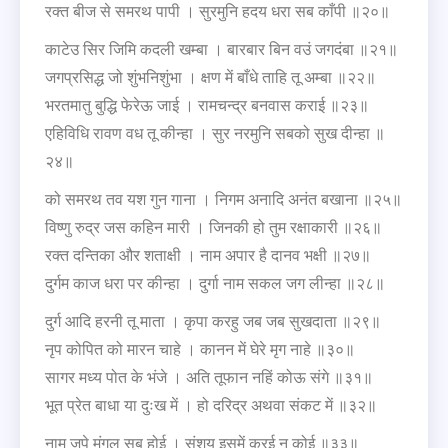
रक्त बीज से समरथ पापी । सुरमुनि हदय धरा सब काँपी ॥२०॥
काटेउ सिर जिमि कदली खम्बा । बारबार बिन वउं जगदंबा ॥२१॥
जगप्रसिद्ध जो शुंभनिशुंभा । क्षण में बाँधे ताहि तू अम्बा ॥२२॥
भरतमातु बुद्धि फेरेऊ जाई । रामचन्द्र बनवास कराई ॥२३॥
एहिविधि रावण वध तू कीन्हा । सुर नरमुनि सबको सुख दीन्हा ॥
२४॥
को समरथ तव यश गुन गाना । निगम अनादि अनंत बखाना ॥२५॥
विष्णु रुद्र जस कहिन मारी । जिनकी हो तुम रक्षाकारी ॥२६॥
रक्त दन्तिका और शताक्षी । नाम अपार है दानव भक्षी ॥२७॥
दुर्गम काज धरा पर कीन्हा । दुर्गा नाम सकल जग लीन्हा ॥२८॥
दुर्ग आदि हरनी तू माता । कृपा करहु जब जब सुखदाता ॥२९॥
नृप कोपित को मारन चाहे । कानन में घेरे मृग नाहे ॥३०॥
सागर मध्य पोत के भंजे । अति तूफान नहिं कोऊ संगे ॥३१॥
भूत प्रेत बाधा या दुःख में । हो दरिद्र अथवा संकट में ॥३२॥
नाम जपे मंगल सब होई । संशय इसमें करई न कोई ॥३३॥