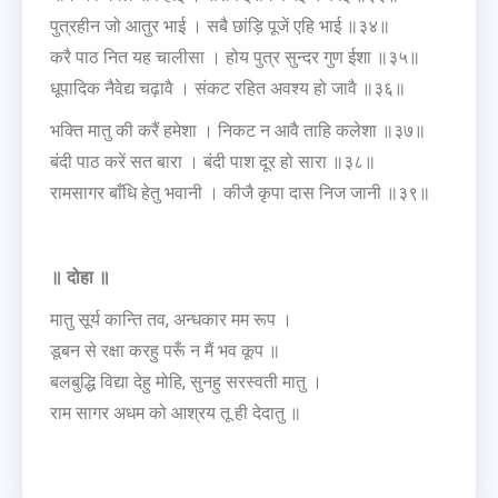
पुत्रहीन जो आतुर भाई । सबै छांड़ि पूजें एहि भाई ॥३४॥
करै पाठ नित यह चालीसा । होय पुत्र सुन्दर गुण ईशा ॥३५॥
धूपादिक नैवेद्य चढ़ावै । संकट रहित अवश्य हो जावै ॥३६॥
भक्ति मातु की करैं हमेशा । निकट न आवै ताहि कलेशा ॥३७॥
बंदी पाठ करें सत बारा । बंदी पाश दूर हो सारा ॥३८॥
रामसागर बाँधि हेतु भवानी । कीजै कृपा दास निज जानी ॥३९॥
॥ दोहा ॥
मातु सूर्य कान्ति तव, अन्धकार मम रूप ।
डूबन से रक्षा करहु परूँ न मैं भव कूप ॥
बलबुद्धि विद्या देहु मोहि, सुनहु सरस्वती मातु ।
राम सागर अधम को आश्रय तू ही देदातु ॥