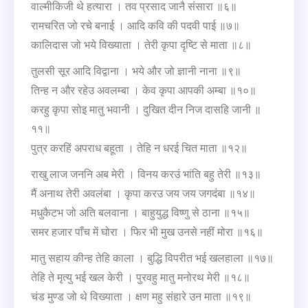
वाल्मीकिजी थे हत्यारा । तव प्रसाद जानै संसारा ॥६॥
रामचरित जो रचे बनाई । आदि कवि की पदवी पाई ॥७॥
कालिदास जो भये विख्याता । तेरी कृपा दृष्टि से माता ॥८॥
तुलसी सूर आदि विद्वाना । भये और जो ज्ञानी नाना ॥९॥
तिन्ह न और रहेउ अवलम्बा । केव कृपा आपकी अम्बा ॥१०॥
करहु कृपा सोइ मातु भवानी । दुखित दीन निज दासहि जानी ॥
११॥
पुत्र करहिं अपराध बहूता । तेहि न धरई चित माता ॥१२॥
राखु लाज जननि अब मेरी । विनय करउं भांति बहु तेरी ॥१३॥
मैं अनाथ तेरी अवलंबा । कृपा करउ जय जय जगदंबा ॥१४॥
मधुकैटभ जो अति बलवाना । बाहुयुद्ध विष्णु से ठाना ॥१५॥
समर हजार पाँच में घोरा । फिर भी मुख उनसे नहीं मोरा ॥१६॥
मातु सहाय कीन्ह तेहि काला । बुद्धि विपरीत भई खलहाला ॥१७॥
तेहि ते मृत्यु भई खल केरी । पुरवहु मातु मनोरथ मेरी ॥१८॥
चंड मुण्ड जो थे विख्याता । क्षण महु संहारे उन माता ॥१९॥