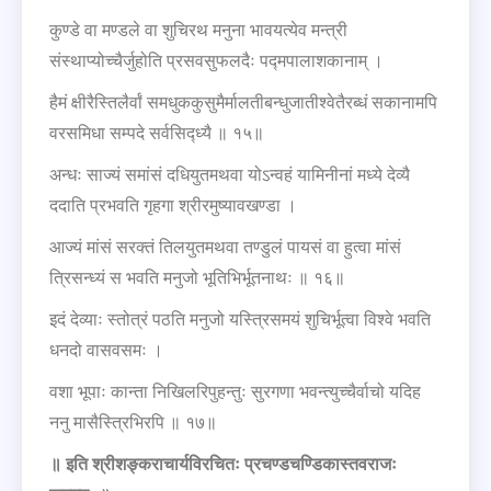
कुण्डे वा मण्डले वा शुचिरथ मनुना भावयत्येव मन्त्री
संस्थाप्योच्चैर्जुहोति प्रसवसुफलदैः पद्मपालाशकानाम् ।
हैमं क्षीरैस्तिलैर्वां समधुककुसुमैर्मालतीबन्धुजातीश्वेतैरब्धं सकानामपि
वरसमिधा सम्पदे सर्वसिद्ध्यै ॥ १५॥
अन्धः साज्यं समांसं दधियुतमथवा योऽन्वहं यामिनीनां मध्ये देव्यै
ददाति प्रभवति गृहगा श्रीरमुष्यावखण्डा ।
आज्यं मांसं सरक्तं तिलयुतमथवा तण्डुलं पायसं वा हुत्वा मांसं
त्रिसन्ध्यं स भवति मनुजो भूतिभिर्भूतनाथः ॥ १६॥
इदं देव्याः स्तोत्रं पठति मनुजो यस्त्रिसमयं शुचिर्भूत्वा विश्वे भवति
धनदो वासवसमः ।
वशा भूपाः कान्ता निखिलरिपुहन्तुः सुरगणा भवन्त्युच्चैर्वाचो यदिह
ननु मासैस्त्रिभिरपि ॥ १७॥
॥ इति श्रीशङ्कराचार्यविरचितः प्रचण्डचण्डिकास्तवराजः