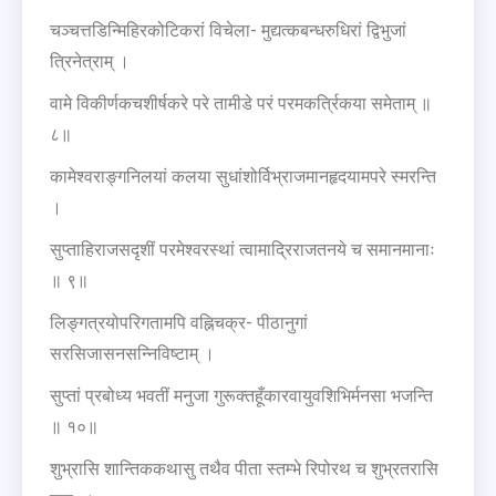
चञ्चत्तडिन्मिहिरकोटिकरां विचेला- मुद्यत्कबन्धरुधिरां द्विभुजां
त्रिनेत्राम् ।
वामे विकीर्णकचशीर्षकरे परे तामीडे परं परमकर्त्रिकया समेताम् ॥
८॥
कामेश्वराङ्गनिलयां कलया सुधांशोर्विभ्राजमानहृदयामपरे स्मरन्ति
।
सुप्ताहिराजसदृशीं परमेश्वरस्थां त्वामाद्रिराजतनये च समानमानाः
॥ ९॥
लिङ्गत्रयोपरिगतामपि वह्निचक्र- पीठानुगां
सरसिजासनसन्निविष्टाम् ।
सुप्तां प्रबोध्य भवतीं मनुजा गुरूक्तहूँकारवायुवशिभिर्मनसा भजन्ति
॥ १०॥
शुभ्रासि शान्तिककथासु तथैव पीता स्तम्भे रिपोरथ च शुभ्रतरासि