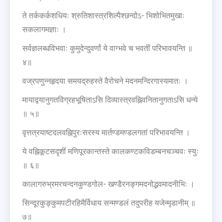
ते तर्ककर्कशधियः श्रुतिशास्त्रशिल्पैश्छन्दोऽ- भिशोभितमुखाः
सकलागमज्ञाः ।
सर्वज्ञलब्धविभवाः कुमुदेन्दुवर्णां ये वाग्भवे च भवतीं परिभावयन्ति ॥
४॥
वज्रपणुन्नहृदया समयद्रुहस्ते वैरोचने मदनमन्दिरगास्यमातः ।
मायाद्वयानुगतविग्रहभूषिताऽसि दिव्यास्त्रवह्निवनितानुगताऽसि धन्ये
॥ ५॥
वृत्तत्रयाष्टदलवह्निपुरःसरस्य मार्तण्डमण्डलगतां परिभावयन्ति ।
ये वह्निकूटसदृशीं मणिपूरकान्तस्ते कालकण्टकविडम्बनचञ्चवः स्युः
॥ ६॥
कालागरुभ्रमरचन्दनकुण्डगोल- खण्डैरनङ्गमदनोद्भवमादनीभिः ।
सिन्दूरकुङ्कुमपटीरहिमैर्विधाय सन्मण्डलं तदुपरीह यजेन्मृडानीम् ॥
७॥