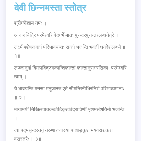
देवी छिन्नमस्ता स्तोत्र
श्रीगणेशाय नमः ।
आनन्दयित्रि परमेश्वरि वेदगर्भे मातः पुरन्दरपुरान्तरलब्धनेत्रे ।
लक्ष्मीमशेषजगतां परिभावयन्तः सन्तो भजन्ति भवतीं धनदेशलब्ध्यै ॥
१॥
लज्जानुगां विमलविद्रुमकान्तिकान्तां कान्तानुरागरसिकाः परमेश्वरि
त्वाम् ।
ये भावयन्ति मनसा मनुजास्त एते सीमन्तिनीभिरनिशं परिभाव्यमानाः
॥ २॥
मायामयीं निखिलपातककोटिकूटविद्राविणीं भृशमसंशयिनो भजन्ति
।
त्वां पद्मसुन्दरतनुं तरुणारुणास्यां पाशाङ्कुशाभयवराद्यकरां
वरास्त्रैः ॥ ३॥