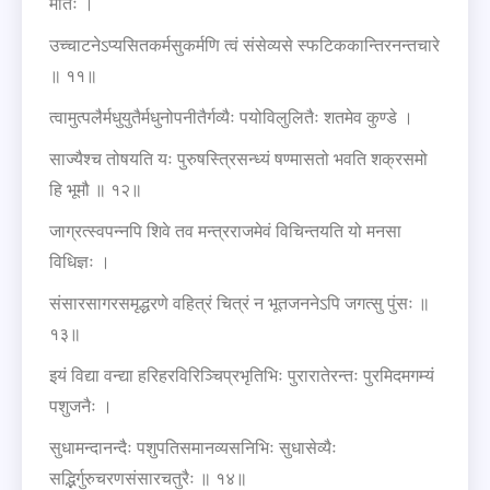
मातः ।
उच्चाटनेऽप्यसितकर्मसुकर्मणि त्वं संसेव्यसे स्फटिककान्तिरनन्तचारे
॥ ११॥
त्वामुत्पलैर्मधुयुतैर्मधुनोपनीतैर्गव्यैः पयोविलुलितैः शतमेव कुण्डे ।
साज्यैश्च तोषयति यः पुरुषस्त्रिसन्ध्यं षण्मासतो भवति शक्रसमो
हि भूमौ ॥ १२॥
जाग्रत्स्वपन्नपि शिवे तव मन्त्रराजमेवं विचिन्तयति यो मनसा
विधिज्ञः ।
संसारसागरसमृद्धरणे वहित्रं चित्रं न भूतजननेऽपि जगत्सु पुंसः ॥
१३॥
इयं विद्या वन्द्या हरिहरविरिञ्चिप्रभृतिभिः पुरारातेरन्तः पुरमिदमगम्यं
पशुजनैः ।
सुधामन्दानन्दैः पशुपतिसमानव्यसनिभिः सुधासेव्यैः
सद्भिर्गुरुचरणसंसारचतुरैः ॥ १४॥