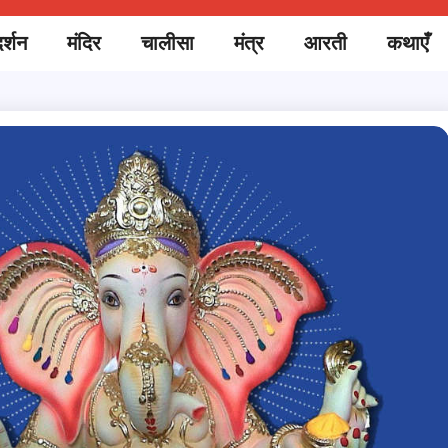
र्शन
मंदिर
चालीसा
मंत्र
आरती
कथाएँ