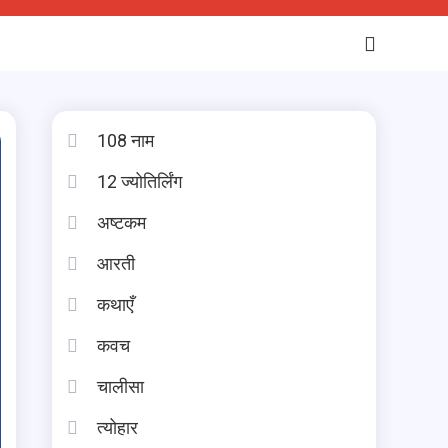
108 नाम
12 ज्योतिर्लिंग
अष्टकम
आरती
कथाएँ
कवच
चालीसा
त्योहार