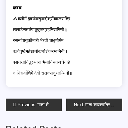
कवच
ॐ क्लींमें हदयंपातुपादौश्रींकालरात्रि।
ललाटेसततंपातुदुष्टग्रहनिवारिणी॥
रसनांपातुकौमारी भैरवी चक्षुणोर्मम
कहौपृष्ठेमहेशानीकर्णोशंकरभामिनी।
वद्यजतानितुस्थानाभियानिचकवचेनहि।
तानिसर्वाणिमें देवी सततंपातुस्तम्भिनी॥
Previous:
माता शैलपुत्री देवी स्तोत्र
Next:
माता कालरात्रि देवी स्तोत्र