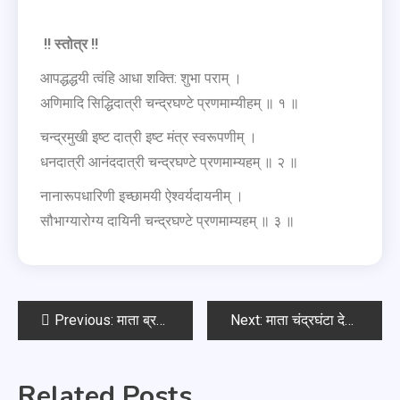
!! स्तोत्र !!
आपद्धद्धयी त्वंहि आधा शक्ति: शुभा पराम् ।
अणिमादि सिद्धिदात्री चन्द्रघण्टे प्रणमाम्यीहम् ॥ १ ॥
चन्द्रमुखी इष्ट दात्री इष्ट मंत्र स्वरूपणीम् ।
धनदात्री आनंददात्री चन्द्रघण्टे प्रणमाम्यहम् ॥ २ ॥
नानारूपधारिणी इच्छामयी ऐश्वर्यदायनीम् ।
सौभाग्यारोग्य दायिनी चन्द्रघण्टे प्रणमाम्यहम् ॥ ३ ॥
Previous:
माता ब्रह्माचारिणी स्तोत्र
Next:
माता चंद्रघंटा देवी कवच
Related Posts