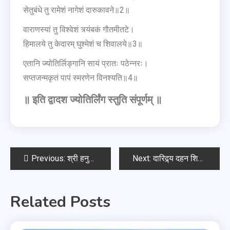
सेतुबंधे तु रामेशं नागेशं दारुकावने॥2॥
वाराणस्यां तु विश्वेशं त्र्यंबकं गौतमीतटे।
हिमालये तु केदारम् घुश्मेशं च शिवालये॥3॥
एतानि ज्योतिर्लिङ्गानि सायं प्रातः पठेन्नरः।
सप्तजन्मकृतं पापं स्मरणेन विनश्यति॥4॥
॥ इति द्वादश ज्योतिर्लिंग स्तुति संपूर्णम्‌ ॥
Previous:
श्री हनुमान द्वादश नाम स्तोत्र
Next:
दारिद्र्य दहन शिव स्तोत्र
Related Posts